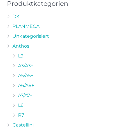
Die
Produktkategorien
Optionen
können
DKL
auf
PLANMECA
der
Unkategorisiert
Produktseite
Anthos
gewählt
werden
L9
A3/A3+
A5/A5+
A6/A6+
A7/A7+
L6
R7
Castellini