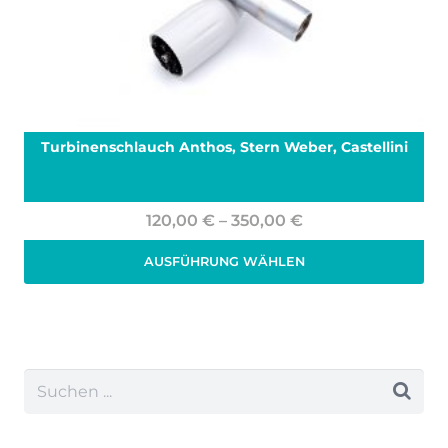
Produktseite
gewählt
werden
Turbinenschlauch Anthos, Stern Weber, Castellini
Preisspanne:
120,00
€
–
350,00
€
120,00 €
AUSFÜHRUNG WÄHLEN
bis
Zzgl. 19% MwSt.
zzgl.
Versand
350,00 €
Dieses
Produkt
weist
mehrere
Varianten
auf.