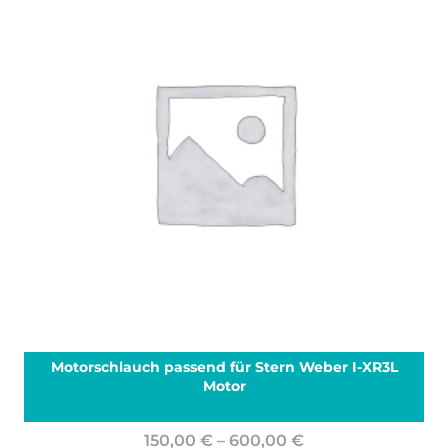
weist
mehrere
Varianten
auf.
Die
Optionen
können
auf
der
Produktseite
gewählt
werden
Motorschlauch passend für Stern Weber I-XR3L
Motor
Preisspanne:
150,00
€
–
600,00
€