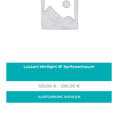
Luzzani Minilight 3F Spritzeschlauch
Preisspanne:
120,00
€
–
250,00
€
120,00 €
AUSFÜHRUNG WÄHLEN
bis
Zzgl. 19% MwSt.
zzgl.
Versand
250,00 €
Dieses
Produkt