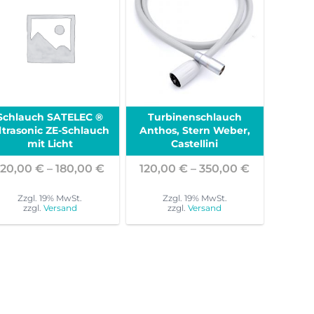
Schlauch SATELEC ®
Turbinenschlauch
ltrasonic ZE-Schlauch
Anthos, Stern Weber,
mit Licht
Castellini
panne:
Preisspanne:
Preisspann
120,00
€
–
180,00
€
120,00
€
–
350,00
€
 €
120,00 €
120,00 €
bis
bis
Zzgl. 19% MwSt.
Zzgl. 19% MwSt.
zzgl.
Versand
zzgl.
Versand
 €
180,00 €
350,00 €
Dieses
Dieses
Produkt
Produkt
weist
weist
mehrere
mehrere
Varianten
Varianten