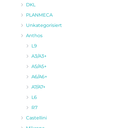
DKL
PLANMECA
Unkategorisiert
Anthos
L9
A3/A3+
A5/A5+
A6/A6+
A7/A7+
L6
R7
Castellini