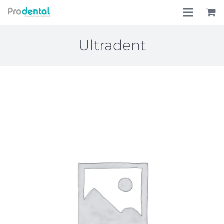
Home
Ultradent
Über uns
Leistungen
Lohnkostenpauschale
Online-Shop
Aktionen