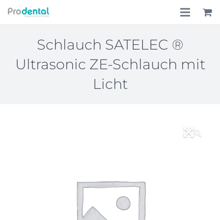
Home
Schlauch SATELEC ®
Ultrasonic ZE-Schlauch mit
Über uns
Licht
Leistungen
Lohnkostenpauschale
🔍
Online-Shop
Aktionen