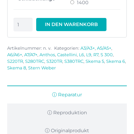
1400
Schlauch
IN DEN WARENKORB
SATELEC
®
Ultrasonic
Artikelnummer:
n. v.
Kategorien:
A3/A3+
,
A5/A5+
,
ZE-
A6/A6+
,
A7/A7+
,
Anthos
,
Castellini
,
L6
,
L9
,
R7
,
S 300
,
Schlauch
S220TR
,
S280TRC
,
S320TR
,
S380TRC
,
Skema 5
,
Skema 6
,
Skema 8
,
Stern Weber
mit
Licht
Menge
ⓘ Reparatur
ⓘ Reproduktion
ⓘ Originalprodukt