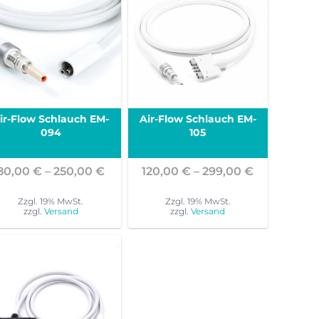
ir-Flow Schlauch EM-
Air-Flow Schlauch EM-
094
105
anne:
Preisspanne:
Preisspann
80,00
€
–
250,00
€
120,00
€
–
299,00
€
€
80,00 €
120,00 €
bis
bis
Zzgl. 19% MwSt.
Zzgl. 19% MwSt.
zzgl.
Versand
zzgl.
Versand
€
250,00 €
299,00 €
Dieses
Dieses
Produkt
Produkt
weist
weist
mehrere
mehrere
Varianten
Varianten