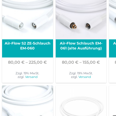
Air-Flow S2 ZE-Schlauch
Air-Flow Schlauch EM-
A
EM-060
061 (alte Ausführung)
Preisspanne:
Preissp
80,00
€
–
225,00
€
80,00
€
–
155,00
€
80,00 €
80,00 
bis
bis
Zzgl. 19% MwSt.
Zzgl. 19% MwSt.
zzgl.
Versand
zzgl.
Versand
225,00 €
155,00 
Dieses
Dieses
Produkt
Produkt
weist
weist
mehrere
mehrere
Varianten
Varianten