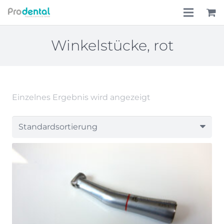
Home
Winkelstücke, rot
Über uns
Leistungen
Einzelnes Ergebnis wird angezeigt
Lohnkostenpauschale
Online-Shop
Aktionen