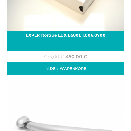
EXPERTtorque LUX E680L 1.006.8700
Ursprünglicher
Aktueller
473,00
€
450,00
€
Preis
Preis
IN DEN WARENKORB
war:
ist:
Zzgl. 19% MwSt.
zzgl.
Versand
473,00 €
450,00 €.