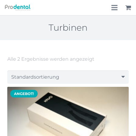
Home
Turbinen
Über uns
Leistungen
Alle 2 Ergebnisse werden angezeigt
Lohnkostenpauschale
Online-Shop
ANGEBOT!
Aktionen