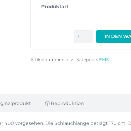
Produktart
EMS
IN DEN W
ZE-
Schlauch
EM-
Artikelnummer:
n. v.
Kategorie:
EMS
059
Master
400
Menge
iginalprodukt
ⓘ Reproduktion
er 400 vorgesehen. Die Schlauchlänge beträgt 170 cm. 