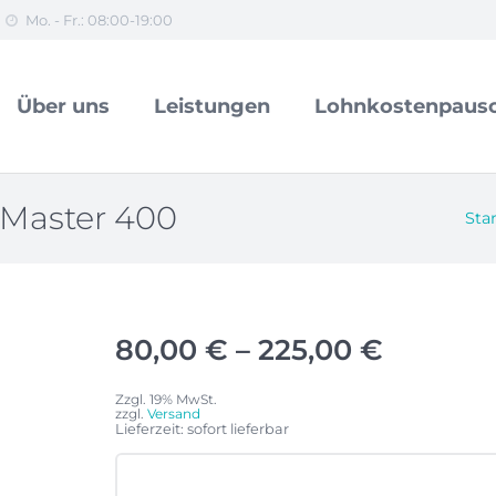
Mo. - Fr.: 08:00-19:00
Über uns
Leistungen
Lohnkostenpausc
Master 400
Star
Preissp
80,00
€
–
225,00
€
80,00 €
Zzgl. 19% MwSt.
bis
zzgl.
Versand
Lieferzeit: sofort lieferbar
225,00 