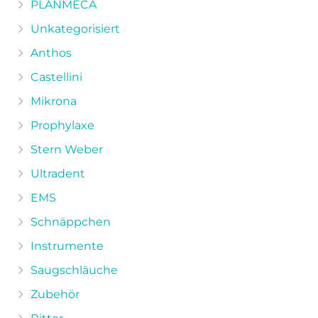
PLANMECA
der
Unkategorisiert
Produktseite
Anthos
gewählt
werden
Castellini
Mikrona
Prophylaxe
Stern Weber
Ultradent
EMS
Schnäppchen
Instrumente
Saugschläuche
Zubehör