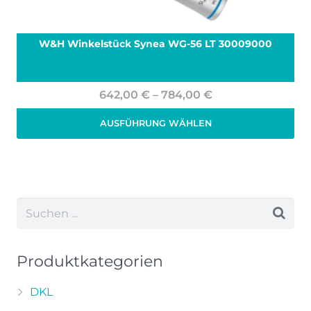
W&H Winkelstück Synea WG-56 LT 30009000
Preisspanne:
642,00
€
–
784,00
€
642,00 €
AUSFÜHRUNG WÄHLEN
bis
Zzgl. 19% MwSt.
zzgl.
Versand
784,00 €
Dieses
Produkt
weist
mehrere
Varianten
auf.
Die
Produktkategorien
Optionen
können
DKL
auf