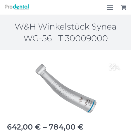
Home
W&H Winkelstück Synea
WG-56 LT 30009000
Über uns
Leistungen
Lohnkostenpauschale
🔍
Online-Shop
Aktionen
Preisspanne
642,00
€
–
784,00
€