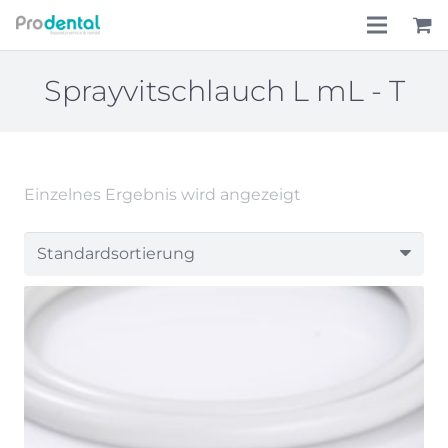
Home
Sprayvitschlauch L mL - T
Über uns
Leistungen
Einzelnes Ergebnis wird angezeigt
Lohnkostenpauschale
Online-Shop
Aktionen