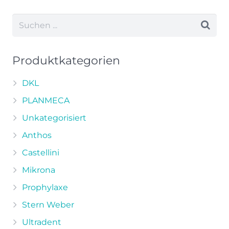
weist
mehrere
Varianten
auf.
Die
Produktkategorien
Optionen
können
DKL
auf
PLANMECA
der
Unkategorisiert
Produktseite
Anthos
gewählt
werden
Castellini
Mikrona
Prophylaxe
Stern Weber
Ultradent