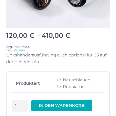
Preisspanne:
120,00
€
–
410,00
€
120,00 €
bis
Zzgl. 19% MwSt.
zzgl.
Versand
410,00 €
Linkshänderausführung auch optional für C3 auf
der Helferinseite.
Neuschlauch
Produktart
Reparatur
Sprayvitschlauch
IN DEN WARENKORB
L