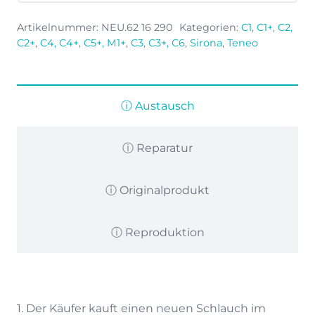
mL
-
Artikelnummer:
NEU.62 16 290
Kategorien:
C1, C1+, C2,
T
C2+, C4, C4+, C5+, M1+
,
C3, C3+, C6
,
Sirona
,
Teneo
Menge
ⓘ Austausch
ⓘ Reparatur
ⓘ Originalprodukt
ⓘ Reproduktion
1. Der Käufer kauft einen neuen Schlauch im