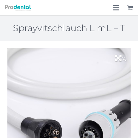
Home
Sprayvitschlauch L mL – T
Über uns
Leistungen
🔍
Lohnkostenpauschale
Online-Shop
Aktionen