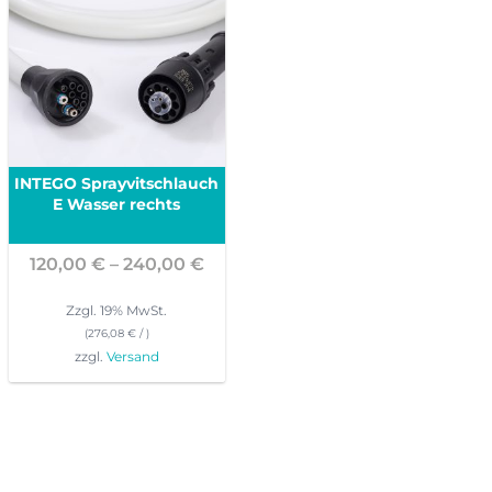
INTEGO Sprayvitschlauch
E Wasser rechts
Preisspanne:
120,00
€
–
240,00
€
120,00 €
bis
Zzgl. 19% MwSt.
240,00 €
(
276,08
€
/ )
zzgl.
Versand
Dieses
Produkt
weist
mehrere