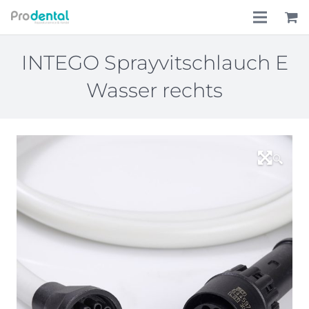
Home
INTEGO Sprayvitschlauch E
Wasser rechts
Über uns
Leistungen
Lohnkostenpauschale
🔍
Online-Shop
Aktionen