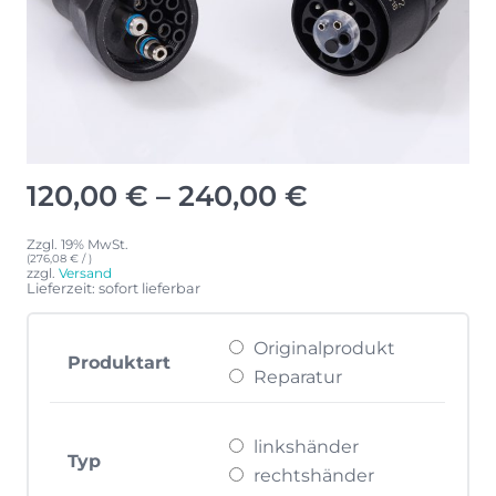
Preisspanne:
120,00
€
–
240,00
€
120,00 €
bis
Zzgl. 19% MwSt.
(
276,08
€
/ )
240,00 €
zzgl.
Versand
Lieferzeit: sofort lieferbar
Originalprodukt
Produktart
Reparatur
linkshänder
Typ
rechtshänder