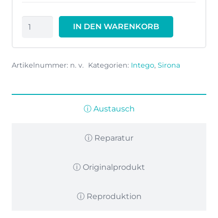
INTEGO
IN DEN WARENKORB
Sprayvitschlauch
E
Wasser
Artikelnummer:
n. v.
Kategorien:
Intego
,
Sirona
rechts
Menge
ⓘ Austausch
ⓘ Reparatur
ⓘ Originalprodukt
ⓘ Reproduktion