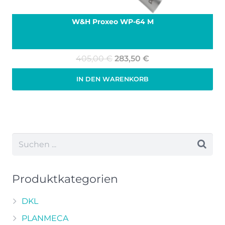
W&H Proxeo WP-64 M
Ursprünglicher
Aktueller
405,00
€
283,50
€
Preis
Preis
IN DEN WARENKORB
war:
ist:
Zzgl. 19% MwSt.
zzgl.
Versand
405,00 €
283,50 €.
Produktkategorien
DKL
PLANMECA