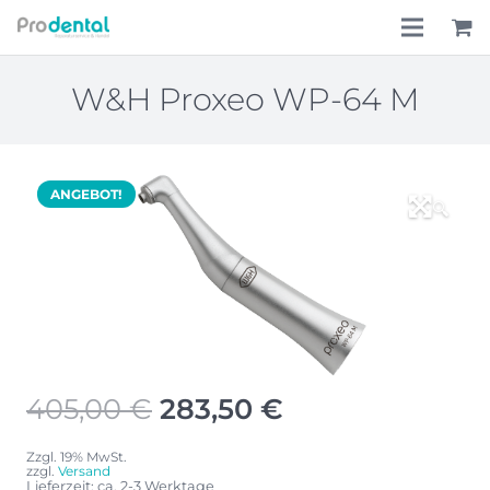
Home
W&H Proxeo WP-64 M
Über uns
Leistungen
ANGEBOT!
🔍
Lohnkostenpauschale
Online-Shop
Aktionen
Ursprünglicher
Aktueller
405,00
€
283,50
€
Preis
Preis
war:
ist:
Zzgl. 19% MwSt.
zzgl.
Versand
Lieferzeit: ca. 2-3 Werktage