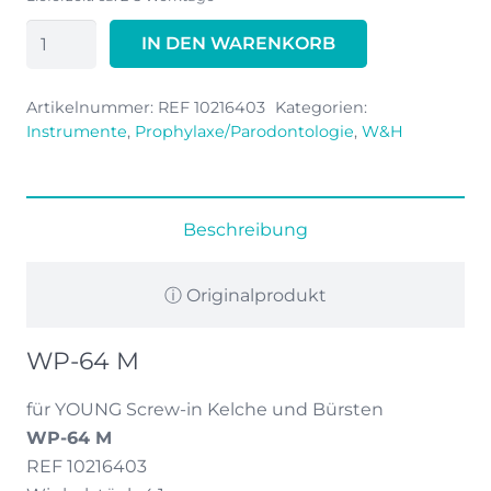
405,00 €
283,50 €.
W&H
IN DEN WARENKORB
Proxeo
WP-
Artikelnummer:
REF 10216403
Kategorien:
64
Instrumente
,
Prophylaxe/Parodontologie
,
W&H
M
Menge
Beschreibung
ⓘ Originalprodukt
WP-64 M
für YOUNG Screw-in Kelche und Bürsten
WP-64 M
REF 10216403