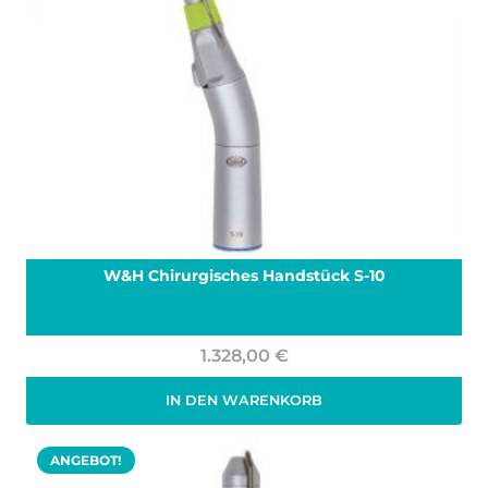
W&H Chirurgisches Handstück S-10
1.328,00
€
IN DEN WARENKORB
Zzgl. 19% MwSt.
zzgl.
Versand
ANGEBOT!