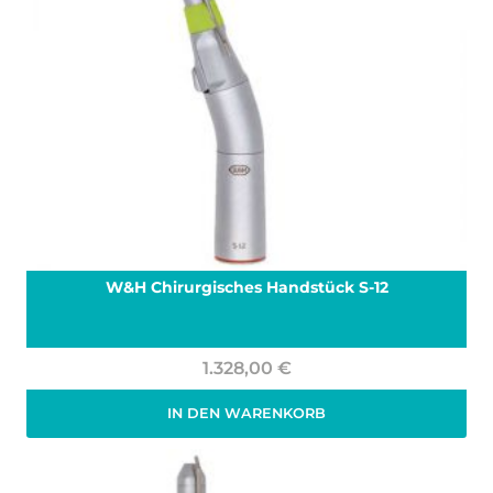
W&H Chirurgisches Handstück S-12
1.328,00
€
IN DEN WARENKORB
Zzgl. 19% MwSt.
zzgl.
Versand