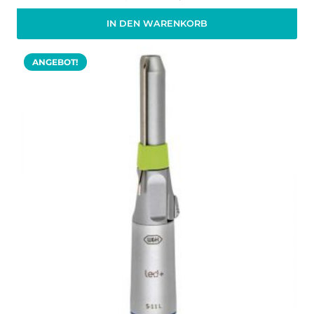
Preis
Preis
IN DEN WARENKORB
war:
ist:
Zzgl. 19% MwSt.
zzgl.
Versand
867,00 €
694,00 €.
ANGEBOT!