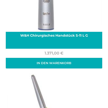
W&H Chirurgisches Handstück S-11 L G
1.371,00
€
IN DEN WARENKORB
Zzgl. 19% MwSt.
zzgl.
Versand