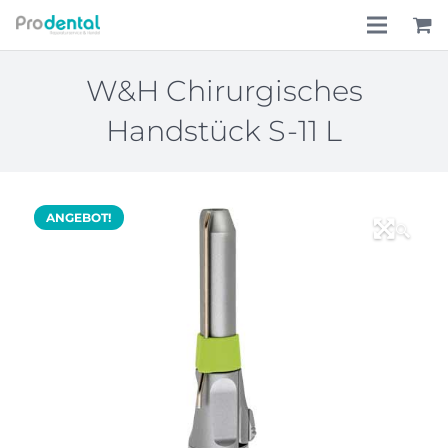
Home
W&H Chirurgisches
Handstück S-11 L
Über uns
Leistungen
ANGEBOT!
Lohnkostenpauschale
🔍
Online-Shop
Aktionen