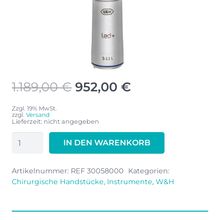
Ursprünglicher
Aktueller
1.189,00
€
952,00
€
Preis
Preis
war:
ist:
Zzgl. 19% MwSt.
zzgl.
Versand
1.189,00 €
952,00 €.
Lieferzeit: nicht angegeben
W&H
IN DEN WARENKORB
Chirurgisches
Handstück
Artikelnummer:
REF 30058000
Kategorien:
S-
Chirurgische Handstücke
,
Instrumente
,
W&H
11
L
Menge