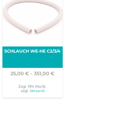
SCHLAUCH WE-HE C2/3/4
Preisspanne:
25,00
€
–
351,00
€
25,00 €
bis
Zzgl. 19% MwSt.
zzgl.
Versand
351,00 €
Dieses
Produkt
weist
mehrere
Varianten