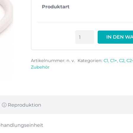
Produktart
SCHLAUCH
IN DEN W
WE-
HE
C2/3/4
Artikelnummer:
n. v.
Kategorien:
C1, C1+, C2, C
Zubehör
Menge
ⓘ Reproduktion
ehandlungseinheit