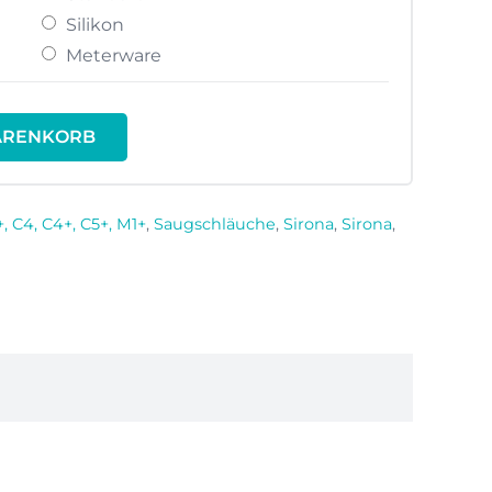
Silikon
Meterware
ARENKORB
2+, C4, C4+, C5+, M1+
,
Saugschläuche
,
Sirona
,
Sirona
,