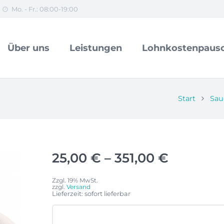
Mo. - Fr.: 08:00-19:00
Über uns
Leistungen
Lohnkostenpausc
Start
Sau
Preissp
25,00
€
–
351,00
€
25,00 €
Zzgl. 19% MwSt.
bis
zzgl.
Versand
Lieferzeit: sofort lieferbar
351,00 €