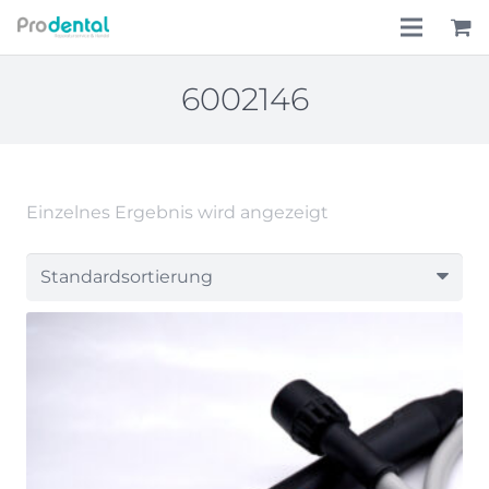
Home
6002146
Über uns
Leistungen
Einzelnes Ergebnis wird angezeigt
Lohnkostenpauschale
Online-Shop
Aktionen