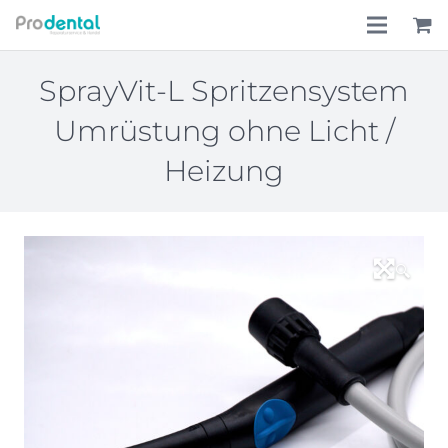
Home
SprayVit-L Spritzensystem
Umrüstung ohne Licht /
Über uns
Heizung
Leistungen
Lohnkostenpauschale
🔍
Online-Shop
Aktionen