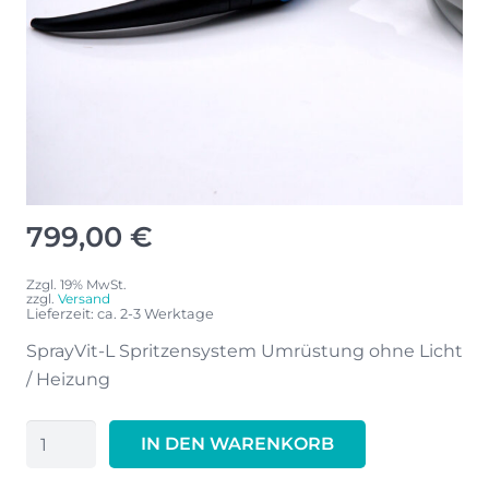
799,00
€
Zzgl. 19% MwSt.
zzgl.
Versand
Lieferzeit: ca. 2-3 Werktage
SprayVit-L Spritzensystem Umrüstung ohne Licht
/ Heizung
SprayVit-
IN DEN WARENKORB
L