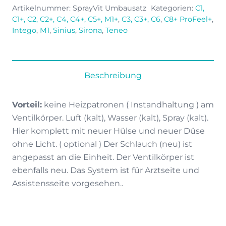
Spritzensystem
Artikelnummer:
SprayVit Umbausatz
Kategorien:
C1,
Umrüstung
C1+, C2, C2+, C4, C4+, C5+, M1+
,
C3, C3+, C6
,
C8+ ProFeel+
,
ohne
Intego
,
M1
,
Sinius
,
Sirona
,
Teneo
Licht
/
Heizung
Beschreibung
Menge
Vorteil:
keine Heizpatronen ( Instandhaltung ) am
Ventilkörper. Luft (kalt), Wasser (kalt), Spray (kalt).
Hier komplett mit neuer Hülse und neuer Düse
ohne Licht. ( optional ) Der Schlauch (neu) ist
angepasst an die Einheit. Der Ventilkörper ist
ebenfalls neu. Das System ist für Arztseite und
Assistensseite vorgesehen..