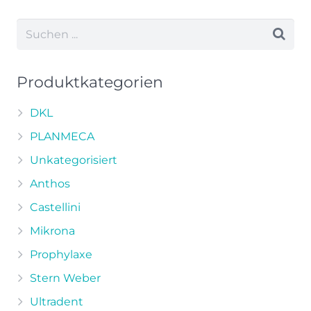
weist
mehrere
Varianten
auf.
Die
Produktkategorien
Optionen
können
DKL
auf
PLANMECA
der
Unkategorisiert
Produktseite
Anthos
gewählt
werden
Castellini
Mikrona
Prophylaxe
Stern Weber
Ultradent