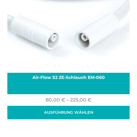
Air-Flow S2 ZE-Schlauch EM-060
Preisspanne:
80,00
€
–
225,00
€
80,00 €
AUSFÜHRUNG WÄHLEN
bis
Zzgl. 19% MwSt.
zzgl.
Versand
225,00 €
Dieses
Produkt