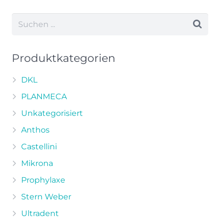
weist
mehrere
Varianten
auf.
Die
Produktkategorien
Optionen
können
DKL
auf
PLANMECA
der
Unkategorisiert
Produktseite
Anthos
gewählt
werden
Castellini
Mikrona
Prophylaxe
Stern Weber
Ultradent