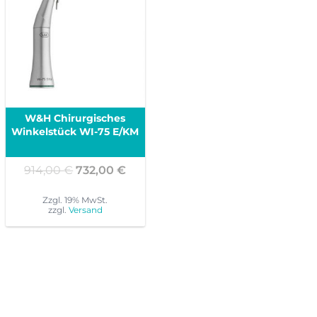
W&H Chirurgisches
Winkelstück WI-75 E/KM
Ursprünglicher
Aktueller
914,00
€
732,00
€
Preis
Preis
war:
ist:
Zzgl. 19% MwSt.
zzgl.
Versand
914,00 €
732,00 €.