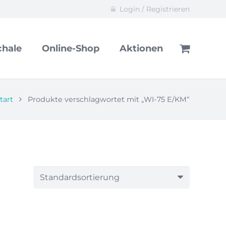
Login / Registrieren
hale
Online-Shop
Aktionen
Es befinden sich keine Produkte im Warenkorb.
tart
Produkte verschlagwortet mit „WI-75 E/KM“