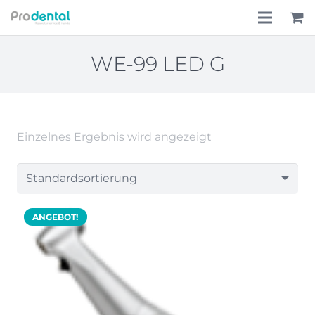
Home
WE-99 LED G
Über uns
Leistungen
Einzelnes Ergebnis wird angezeigt
Lohnkostenpauschale
Online-Shop
ANGEBOT!
Aktionen