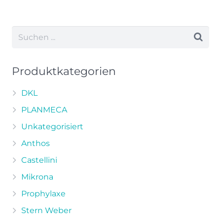
Produkt
weist
mehrere
Varianten
auf.
Die
Produktkategorien
Optionen
können
DKL
auf
PLANMECA
der
Unkategorisiert
Produktseite
Anthos
gewählt
werden
Castellini
Mikrona
Prophylaxe
Stern Weber