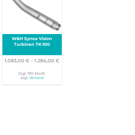
W&H Synea Vision
Turbinen TK-100
Preisspanne:
1.083,00
€
–
1.284,00
€
1.083,00 €
bis
Zzgl. 19% MwSt.
zzgl.
Versand
1.284,00 €
Dieses
Produkt
weist
mehrere
Varianten
auf.