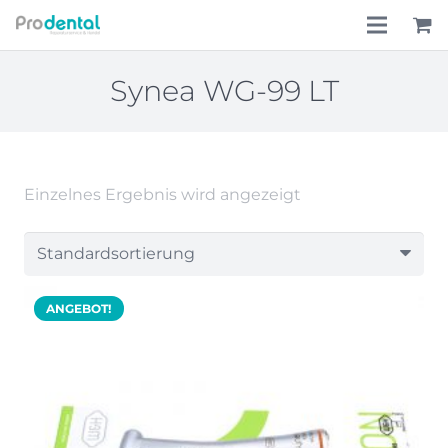
Home
Synea WG-99 LT
Über uns
Leistungen
Einzelnes Ergebnis wird angezeigt
Lohnkostenpauschale
Online-Shop
ANGEBOT!
Aktionen