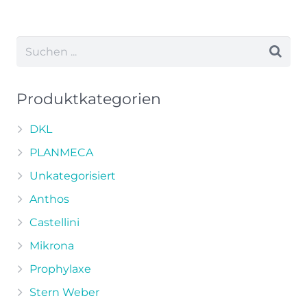
Produkt
weist
mehrere
Varianten
auf.
Die
Produktkategorien
Optionen
können
DKL
auf
PLANMECA
der
Unkategorisiert
Produktseite
Anthos
gewählt
werden
Castellini
Mikrona
Prophylaxe
Stern Weber