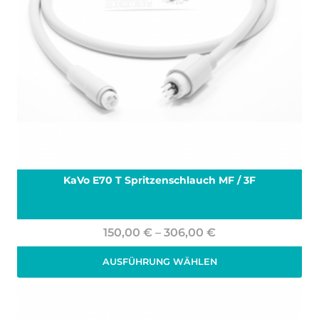
KaVo E70 T Spritzenschlauch MF / 3F
Preisspanne:
150,00
€
–
306,00
€
150,00 €
AUSFÜHRUNG WÄHLEN
bis
Zzgl. 19% MwSt.
zzgl.
Versand
306,00 €
Dieses
Produkt