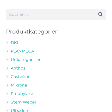
weist
mehrere
Varianten
auf.
Die
Produktkategorien
Optionen
können
DKL
auf
PLANMECA
der
Unkategorisiert
Produktseite
Anthos
gewählt
werden
Castellini
Mikrona
Prophylaxe
Stern Weber
Ultradent