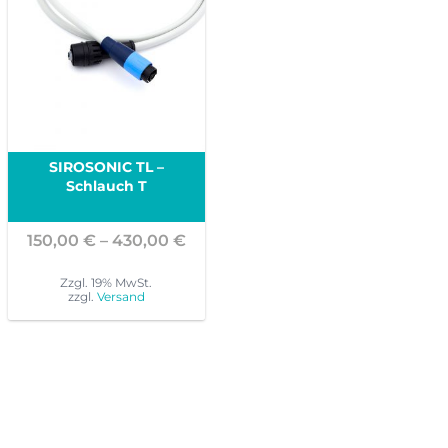
SIROSONIC TL –
Schlauch T
Preisspanne:
150,00
€
–
430,00
€
150,00 €
bis
Zzgl. 19% MwSt.
zzgl.
Versand
430,00 €
Dieses
Produkt
weist
mehrere
Varianten