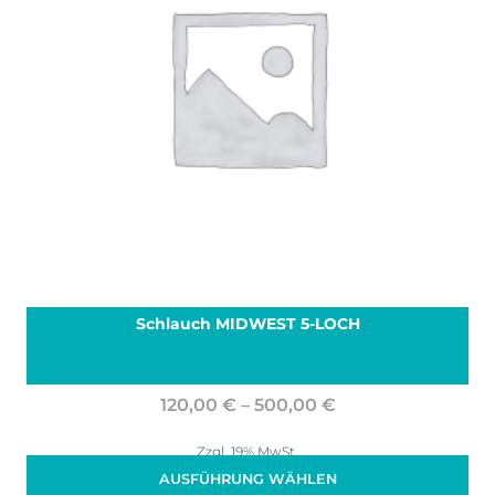
Schlauch MIDWEST 5-LOCH
Preisspanne:
120,00
€
–
500,00
€
120,00 €
bis
Zzgl. 19% MwSt.
(
296,00
€
/ )
500,00 €
AUSFÜHRUNG WÄHLEN