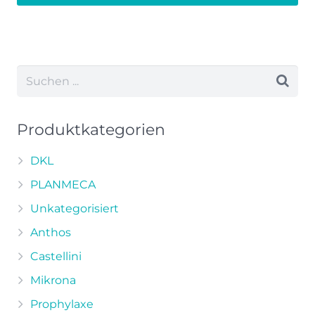
zzgl.
Versand
Dieses
Produkt
weist
mehrere
Varianten
auf.
Die
Produktkategorien
Optionen
können
DKL
auf
PLANMECA
der
Unkategorisiert
Produktseite
Anthos
gewählt
werden
Castellini
Mikrona
Prophylaxe