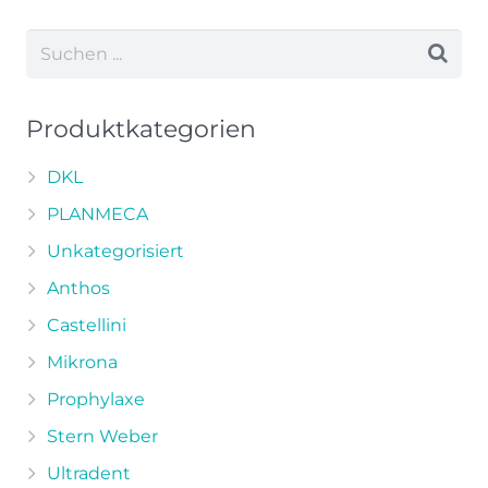
weist
mehrere
Varianten
auf.
Die
Produktkategorien
Optionen
können
DKL
auf
PLANMECA
der
Unkategorisiert
Produktseite
Anthos
gewählt
werden
Castellini
Mikrona
Prophylaxe
Stern Weber
Ultradent