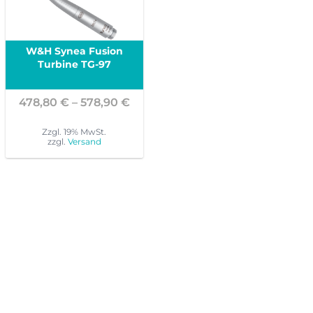
W&H Synea Fusion
Turbine TG-97
Preisspanne:
478,80
€
–
578,90
€
478,80 €
bis
Zzgl. 19% MwSt.
zzgl.
Versand
578,90 €
Dieses
Produkt
weist
mehrere
Varianten
auf.
Die
Optionen