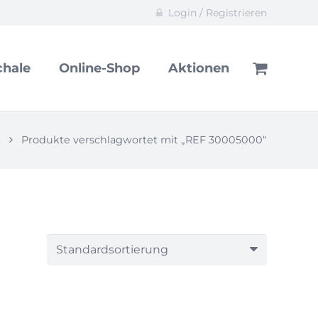
Login / Registrieren
hale
Online-Shop
Aktionen
Es befinden sich keine Produkte im Warenkorb.
t
Produkte verschlagwortet mit „REF 30005000“