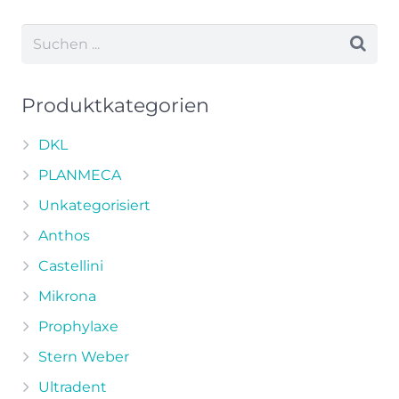
weist
mehrere
Varianten
auf.
Die
Produktkategorien
Optionen
können
DKL
auf
PLANMECA
der
Unkategorisiert
Produktseite
Anthos
gewählt
werden
Castellini
Mikrona
Prophylaxe
Stern Weber
Ultradent