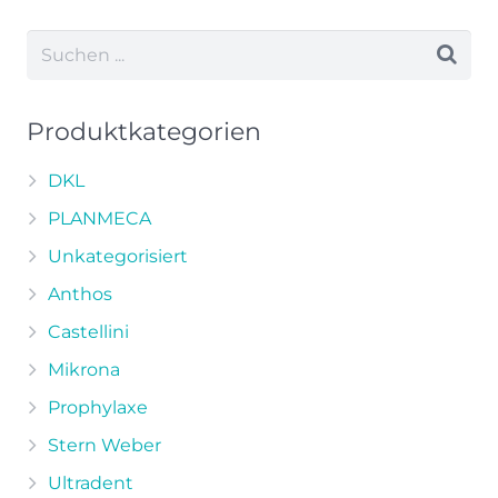
weist
mehrere
Varianten
auf.
Die
Produktkategorien
Optionen
können
DKL
auf
PLANMECA
der
Unkategorisiert
Produktseite
Anthos
gewählt
werden
Castellini
Mikrona
Prophylaxe
Stern Weber
Ultradent