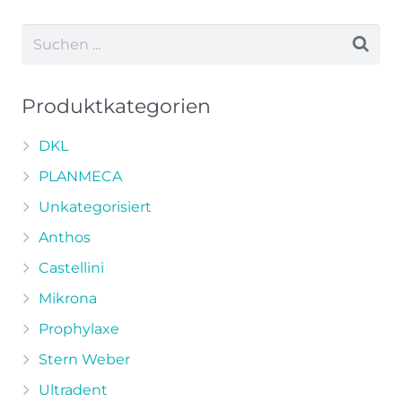
weist
mehrere
Varianten
auf.
Die
Produktkategorien
Optionen
können
DKL
auf
PLANMECA
der
Unkategorisiert
Produktseite
Anthos
gewählt
werden
Castellini
Mikrona
Prophylaxe
Stern Weber
Ultradent