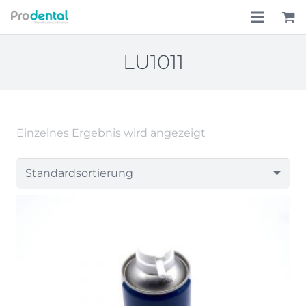
Home
LU1011
Über uns
Leistungen
Einzelnes Ergebnis wird angezeigt
Lohnkostenpauschale
Online-Shop
Aktionen