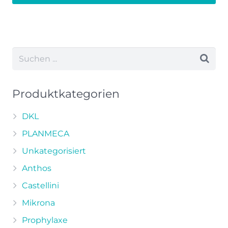
zzgl.
Versand
Dieses
Produkt
weist
mehrere
Varianten
auf.
Die
Produktkategorien
Optionen
können
DKL
auf
PLANMECA
der
Unkategorisiert
Produktseite
Anthos
gewählt
werden
Castellini
Mikrona
Prophylaxe