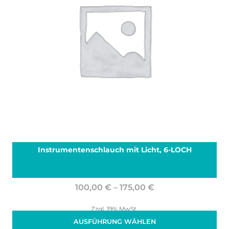
Instrumentenschlauch mit Licht, 6-LOCH
Preisspanne:
100,00
€
–
175,00
€
100,00 €
bis
Zzgl. 19% MwSt.
(
296,00
€
/ )
175,00 €
AUSFÜHRUNG WÄHLEN