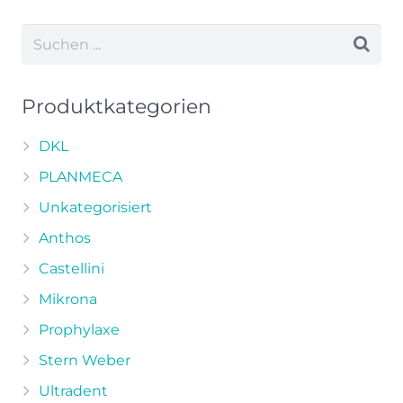
weist
mehrere
Varianten
auf.
Die
Produktkategorien
Optionen
können
DKL
auf
PLANMECA
der
Unkategorisiert
Produktseite
Anthos
gewählt
werden
Castellini
Mikrona
Prophylaxe
Stern Weber
Ultradent