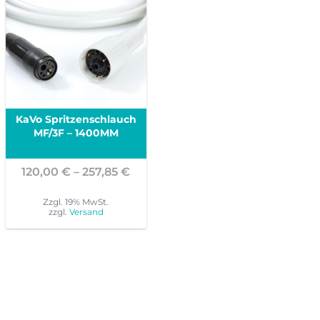
KaVo Spritzenschlauch
MF/3F – 1400MM
Preisspanne:
120,00
€
–
257,85
€
120,00 €
bis
Zzgl. 19% MwSt.
zzgl.
Versand
257,85 €
Dieses
Produkt
weist
mehrere
Varianten