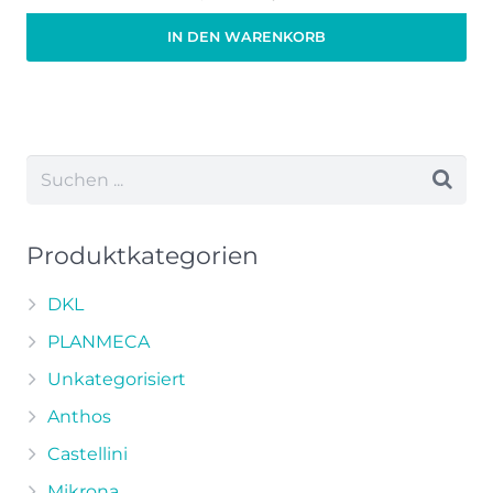
Preis
Preis
IN DEN WARENKORB
war:
ist:
Zzgl. 19% MwSt.
zzgl.
Versand
122,00 €
75,00 €.
Produktkategorien
DKL
PLANMECA
Unkategorisiert
Anthos
Castellini
Mikrona