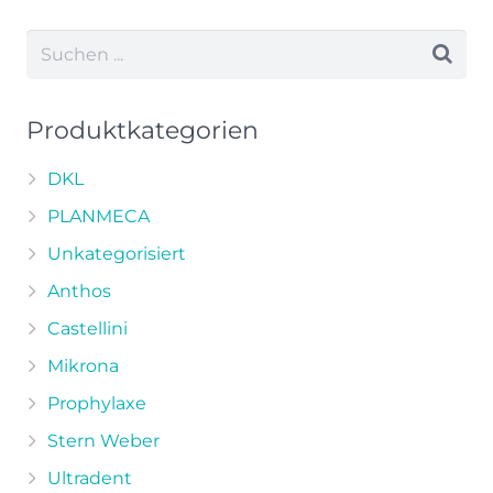
weist
mehrere
Varianten
auf.
Die
Produktkategorien
Optionen
können
DKL
auf
PLANMECA
der
Unkategorisiert
Produktseite
Anthos
gewählt
werden
Castellini
Mikrona
Prophylaxe
Stern Weber
Ultradent