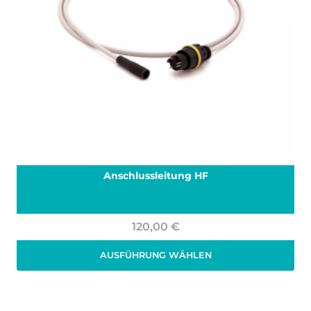
Anschlussleitung HF
120,00
€
AUSFÜHRUNG WÄHLEN
Zzgl. 19% MwSt.
zzgl.
Versand
Dieses
Produkt