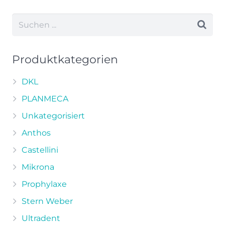
weist
mehrere
Varianten
auf.
Die
Produktkategorien
Optionen
können
DKL
auf
PLANMECA
der
Unkategorisiert
Produktseite
Anthos
gewählt
werden
Castellini
Mikrona
Prophylaxe
Stern Weber
Ultradent