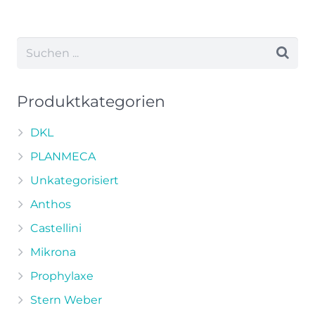
Produkt
weist
mehrere
Varianten
auf.
Die
Produktkategorien
Optionen
können
DKL
auf
PLANMECA
der
Unkategorisiert
Produktseite
Anthos
gewählt
werden
Castellini
Mikrona
Prophylaxe
Stern Weber