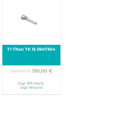
T1 Titan TK 15 5947304
Ursprünglicher
Aktueller
350,00
€
150,00
€
Preis
Preis
war:
ist:
Zzgl. 19% MwSt.
zzgl.
Versand
350,00 €
150,00 €.