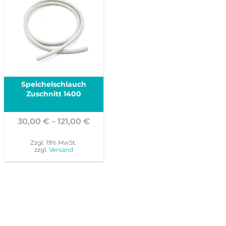
Speichelschlauch
Zuschnitt 1400
Preisspanne:
30,00
€
–
121,00
€
30,00 €
bis
Zzgl. 19% MwSt.
zzgl.
Versand
121,00 €
Dieses
Produkt
weist
mehrere
Varianten