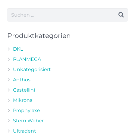
weist
mehrere
Varianten
auf.
Die
Produktkategorien
Optionen
können
DKL
auf
PLANMECA
der
Unkategorisiert
Produktseite
Anthos
gewählt
werden
Castellini
Mikrona
Prophylaxe
Stern Weber
Ultradent