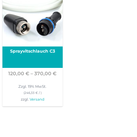
Sprayvitschlauch C3
Preisspanne:
120,00
€
–
370,00
€
120,00 €
bis
Zzgl. 19% MwSt.
370,00 €
(
246,33
€
/ )
zzgl.
Versand
Dieses
Produkt
weist
mehrere