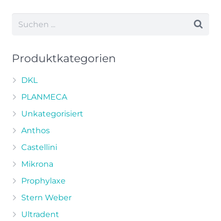
weist
mehrere
Varianten
auf.
Die
Produktkategorien
Optionen
können
DKL
auf
PLANMECA
der
Unkategorisiert
Produktseite
Anthos
gewählt
werden
Castellini
Mikrona
Prophylaxe
Stern Weber
Ultradent