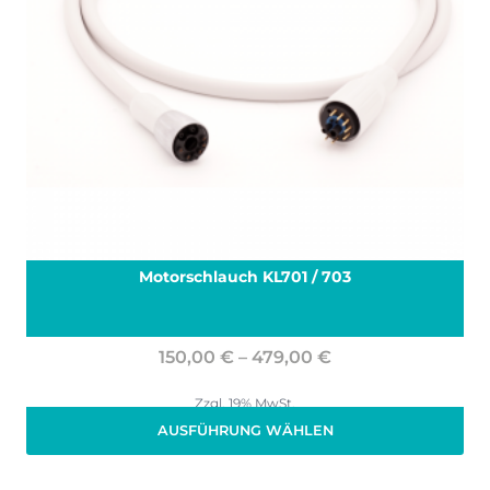
Motorschlauch KL701 / 703
Preisspanne:
150,00
€
–
479,00
€
150,00 €
bis
Zzgl. 19% MwSt.
(
277,00
€
/ )
479,00 €
AUSFÜHRUNG WÄHLEN
zzgl.
Versand
Dieses