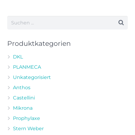
Produkt
weist
mehrere
Varianten
auf.
Die
Produktkategorien
Optionen
können
DKL
auf
PLANMECA
der
Unkategorisiert
Produktseite
Anthos
gewählt
werden
Castellini
Mikrona
Prophylaxe
Stern Weber